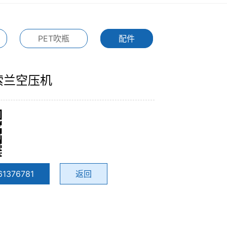
PET吹瓶
配件
索兰空压机
61376781
返回