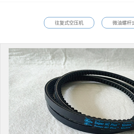
往复式空压机
微油螺杆