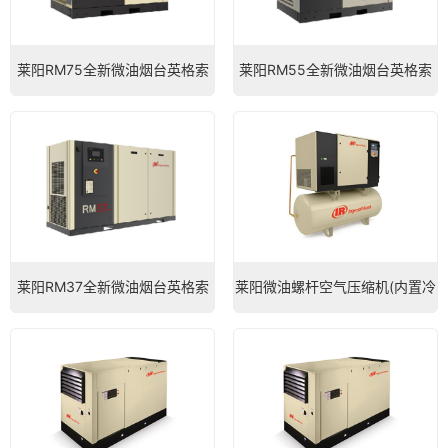
莱阳RM75全新微油烟台英格索
莱阳RM55全新微油烟台英格索
兰空压机
兰空压机
莱阳RM37全新微油烟台英格索
莱阳微油螺杆空气压缩机(内置冷
兰空压机
干机)烟台英格索兰空压机