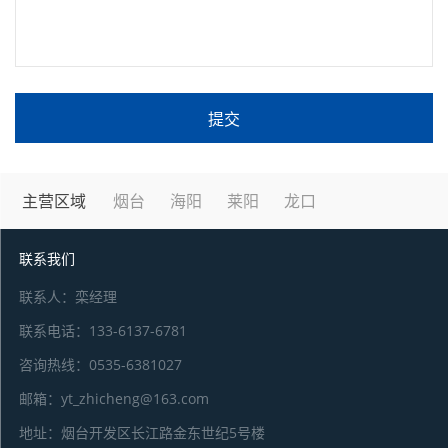
提交
主营区域
烟台
海阳
莱阳
龙口
联系我们
联系人：栾经理
联系电话：133-6137-6781
咨询热线：0535-6381027
邮箱：yt_zhicheng@163.com
地址：烟台开发区长江路金东世纪5号楼